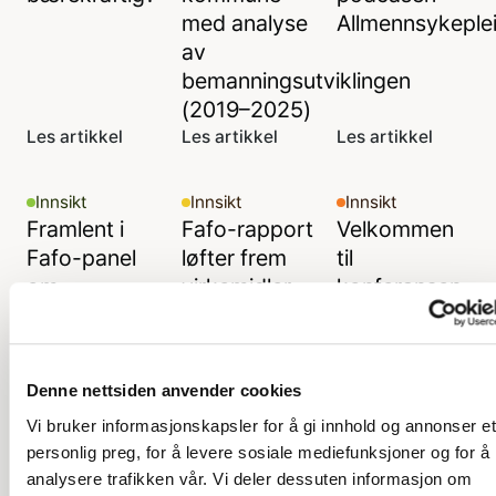
med analyse
Allmennsykeple
av
bemanningsutviklingen
(2019–2025)
Les artikkel
Les artikkel
Les artikkel
Innsikt
Innsikt
Innsikt
Framlent i
Fafo-rapport
Velkommen
Fafo-panel
løfter frem
til
om
virkemidler
konferansen
partssamarbeid
for redusert
Tid for
og omstilling
vikarbruk
bærekraftige
bemanningsløsn
Denne nettsiden anvender cookies
2024
Vi bruker informasjonskapsler for å gi innhold og annonser et
Les artikkel
Les artikkel
Les artikkel
personlig preg, for å levere sosiale mediefunksjoner og for å
analysere trafikken vår. Vi deler dessuten informasjon om