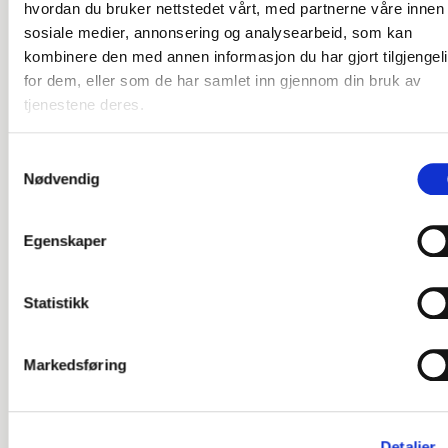
hvordan du bruker nettstedet vårt, med partnerne våre innen
Fagstoff for deg som
sosiale medier, annonsering og analysearbeid, som kan
jobber med bemanning og
kombinere den med annen informasjon du har gjort tilgjengel
arbeidstid
for dem, eller som de har samlet inn gjennom din bruk av
tjenestene deres.
Framlent skriver om bemanning, arbeidstid,
tjenestebehov, heltidskultur og bærekraftige
Samtykkevalg
bemanningsløsninger i helse- og omsorgstjenestene.
Nødvendig
Her finner du artikler og suksesshistorier om
virksomheter som jobber med tjenesteutvikling i
praksis.
Egenskaper
Vi deler erfaringer fra analyser, prosesser, kurs og
konferanser – med mål om å gjøre komplekse
Statistikk
bemanningsutfordringer enklere å forstå, diskutere og
handle på.
Markedsføring
Detaljer