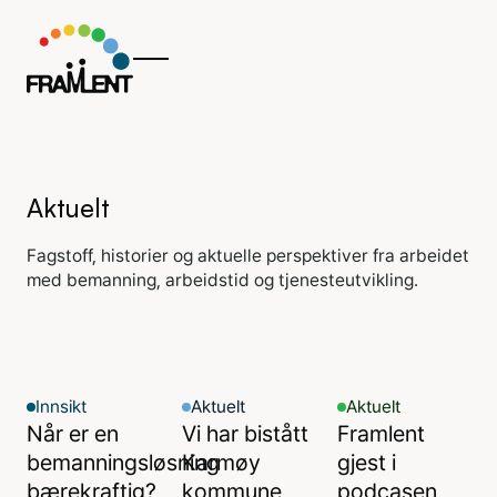
Aktuelt
Fagstoff, historier og aktuelle perspektiver fra arbeidet
med bemanning, arbeidstid og tjenesteutvikling.
Innsikt
Aktuelt
Aktuelt
Når er en
Vi har bistått
Framlent
bemanningsløsning
Karmøy
gjest i
bærekraftig?
kommune
podcasen