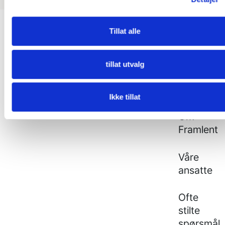
Footer
Tillat alle
FAGLIG
FRAMLENT
INNHOLD
tillat utvalg
Våre
Arrangementer
tjenester
Ikke tillat
Aktuelt
Om
Framlent
Våre
ansatte
Ofte
stilte
spørsmål