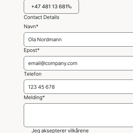
+47 481 13 681
Contact Details
Navn
*
Epost
*
Telefon
Melding
*
Jeg aksepterer vilkårene